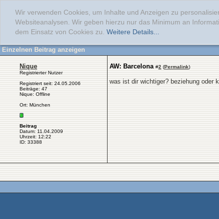
Wir verwenden Cookies, um Inhalte und Anzeigen zu personalisier
Websiteanalysen. Wir geben hierzu nur das Minimum an Informati
dem Einsatz von Cookies zu.
Weitere Details...
Einzelnen Beitrag anzeigen
Nique
AW: Barcelona
#
2
(
Permalink
)
Registrierter Nutzer
was ist dir wichtiger? beziehung oder 
Registriert seit: 24.05.2006
Beiträge: 47
Nique: Offline
Ort: München
Beitrag
Datum: 11.04.2009
Uhrzeit: 12:22
ID: 33388