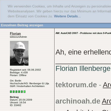
Wir verwenden Cookies, um Inhalte und Anzeigen zu personalisier
Websiteanalysen. Wir geben hierzu nur das Minimum an Informati
dem Einsatz von Cookies zu.
Weitere Details...
Einzelnen Beitrag anzeigen
Florian
AW: AutoCAD 2007 - Probleme mit dem 0-Punk
tektorumAdmin
Ah, eine erhelle
______________
Florian Illenberge
Registriert seit: 06.06.2002
Beiträge: 4.439
Florian: Offline
Ort: Berlin
tektorum.de
-
Ar
Hochschule/AG: Illenberger & Lilja
GbR / Anderhalten Architekten
Beitrag
archinoah.de
Ar
Datum: 20.04.2009
Uhrzeit: 16:54
ID: 33462