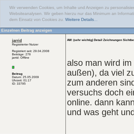
Wir verwenden Cookies, um Inhalte und Anzeigen zu personalisier
Websiteanalysen. Wir geben hierzu nur das Minimum an Informati
dem Einsatz von Cookies zu.
Weitere Details...
Einzelnen Beitrag anzeigen
jarrid
AW: (sehr wichtig) Detail Zeichnungen Sichtb
Registrierter Nutzer
Registriert seit: 29.04.2008
Beiträge: 276
jarrid: Offline
also man wird im
außen), da viel zu
Beitrag
Datum: 25.05.2009
zum anderen sind
Uhrzeit: 01:17
ID: 33795
versuchs doch ein
online. dann kan
und was geht und