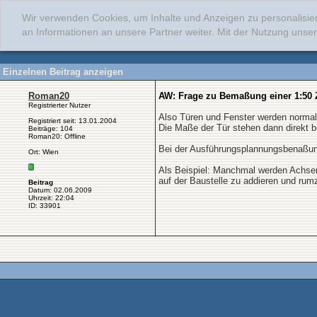
Wir verwenden Cookies, um Inhalte und Anzeigen zu personalisie
an Informationen an unsere Partner weiter. Mit der Nutzung uns
Einzelnen Beitrag anzeigen
Roman20
AW: Frage zu Bemaßung einer 1:50
Registrierter Nutzer
Also Türen und Fenster werden normale
Registriert seit: 13.01.2004
Die Maße der Tür stehen dann direkt b
Beiträge: 104
Roman20: Offline
Bei der Ausführungsplannungsbenaßun
Ort: Wien
Als Beispiel: Manchmal werden Achsen
auf der Baustelle zu addieren und rumz
Beitrag
Datum: 02.06.2009
Uhrzeit: 22:04
ID: 33901