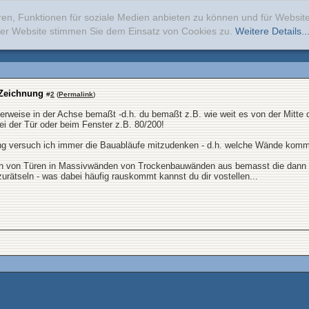
ren, Funktionen für soziale Medien anbieten zu können und für Websi
erer Website stimmen Sie dem Einsatz von Cookies zu.
Weitere Details..
 Zeichnung
#
2
(
Permalink
)
rweise in der Achse bemaßt -d.h. du bemaßt z.B. wie weit es von der Mitte d
ei der Tür oder beim Fenster z.B. 80/200!
g versuch ich immer die Bauabläufe mitzudenken - d.h. welche Wände komm
 von Türen in Massivwänden von Trockenbauwänden aus bemasst die dann aber
urätseln - was dabei häufig rauskommt kannst du dir vostellen...