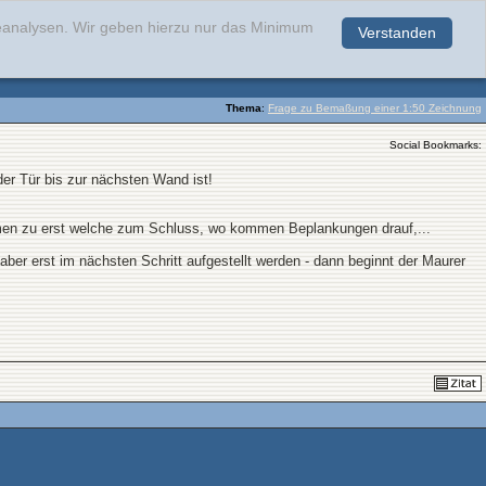
teanalysen. Wir geben hierzu nur das Minimum
Verstanden
.
Thema
:
Frage zu Bemaßung einer 1:50 Zeichnung
Social Bookmarks:
er Tür bis zur nächsten Wand ist!
en zu erst welche zum Schluss, wo kommen Beplankungen drauf,...
 erst im nächsten Schritt aufgestellt werden - dann beginnt der Maurer