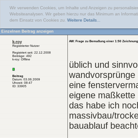
Wir verwenden Cookies, um Inhalte und Anzeigen zu personalisier
Websiteanalysen. Wir geben hierzu nur das Minimum an Informati
dem Einsatz von Cookies zu.
Weitere Details...
Einzelnen Beitrag anzeigen
k-roy
AW: Frage zu Bemaßung einer 1:50 Zeichnung
Registrierter Nutzer
Registriert seit: 22.12.2008
Beiträge: 492
k-roy: Offline
üblich und sinnvo
wandvorsprünge u
Beitrag
Datum: 03.06.2009
eine fensterver
Uhrzeit: 08:47
ID: 33905
eigene maßkette 
das habe ich noc
massivbau/trocke
bauablauf beacht