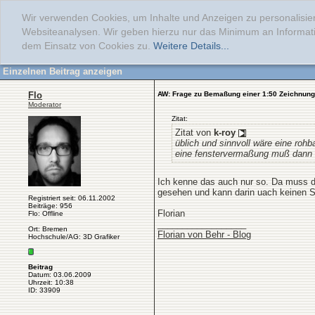
Wir verwenden Cookies, um Inhalte und Anzeigen zu personalisier
Websiteanalysen. Wir geben hierzu nur das Minimum an Informati
dem Einsatz von Cookies zu.
Weitere Details...
Einzelnen Beitrag anzeigen
Flo
AW: Frage zu Bemaßung einer 1:50 Zeichnung
Moderator
Zitat:
Zitat von
k-roy
üblich und sinnvoll wäre eine roh
eine fenstervermaßung muß dann 
Ich kenne das auch nur so. Da muss d
gesehen und kann darin uach keinen S
Registriert seit: 06.11.2002
Beiträge: 956
Florian
Flo: Offline
__________________
Ort: Bremen
Florian von Behr - Blog
Hochschule/AG: 3D Grafiker
Beitrag
Datum: 03.06.2009
Uhrzeit: 10:38
ID: 33909