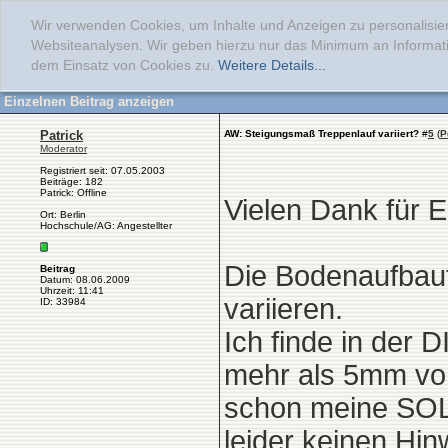
Wir verwenden Cookies, um Inhalte und Anzeigen zu personalisier
Websiteanalysen. Wir geben hierzu nur das Minimum an Informati
dem Einsatz von Cookies zu.
Weitere Details...
Einzelnen Beitrag anzeigen
Patrick
AW: Steigungsmaß Treppenlauf variiert?
#
5
(
P
Moderator
Registriert seit: 07.05.2003
Beiträge: 182
Patrick: Offline
Vielen Dank für 
Ort: Berlin
Hochschule/AG: Angestellter
Die Bodenaufbaut
Beitrag
Datum: 08.06.2009
Uhrzeit: 11:41
variieren.
ID: 33984
Ich finde in der 
mehr als 5mm vom
schon meine SOLL
leider keinen Hin