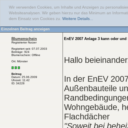
Wir verwenden Cookies, um Inhalte und Anzeigen zu personalisier
Websiteanalysen. Wir geben hierzu nur das Minimum an Informati
dem Einsatz von Cookies zu.
Weitere Details...
Einzelnen Beitrag anzeigen
Blumenschein
EnEV 2007 Anlage 3 kann oder und
Registrierter Nutzer
Registriert seit: 07.07.2003
Beiträge: 924
Blumenschein: Offline
Hallo beieinander
Ort: Münster
Beitrag
In der EnEV 2007
Datum: 25.06.2009
Uhrzeit: 11:42
ID: 34228
Außenbauteile un
Randbedingungen
Wohngebäude, hei
Flachdächer
"Soweit bei behe