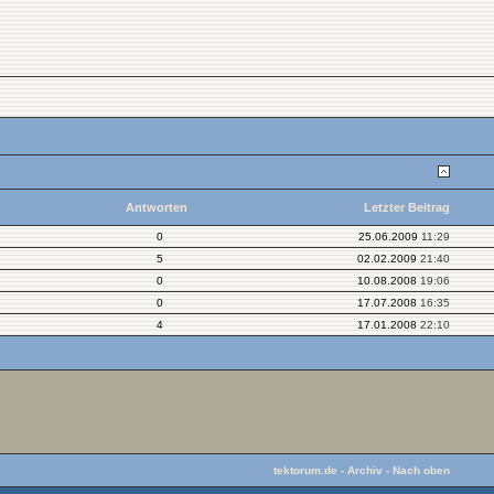
Antworten
Letzter Beitrag
0
25.06.2009
11:29
5
02.02.2009
21:40
0
10.08.2008
19:06
0
17.07.2008
16:35
4
17.01.2008
22:10
tektorum.de
-
Archiv
-
Nach oben