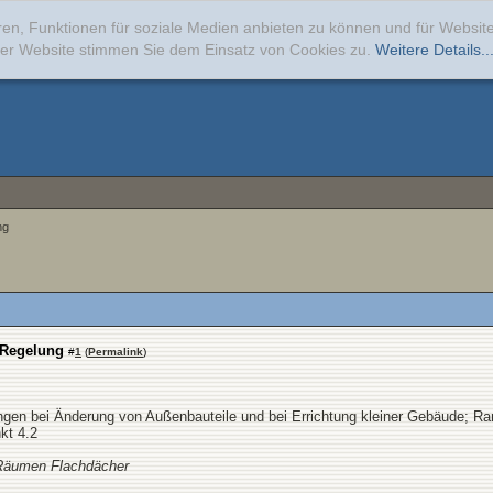
ren, Funktionen für soziale Medien anbieten zu können und für Websi
erer Website stimmen Sie dem Einsatz von Cookies zu.
Weitere Details..
ng
 Regelung
#
1
(
Permalink
)
ngen bei Änderung von Außenbauteile und bei Errichtung kleiner Gebäude; 
kt 4.2
 Räumen Flachdächer