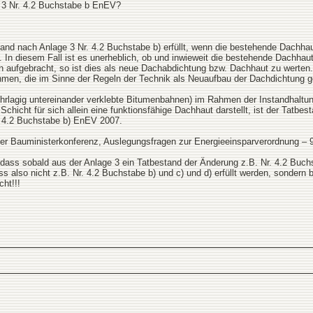
 3 Nr. 4.2 Buchstabe b EnEV?
tand nach Anlage 3 Nr. 4.2 Buchstabe b) erfüllt, wenn die bestehende Dachhau
. In diesem Fall ist es unerheblich, ob und inwieweit die bestehende Dachhau
 aufgebracht, so ist dies als neue Dachabdichtung bzw. Dachhaut zu werten.
en, die im Sinne der Regeln der Technik als Neuaufbau der Dachdichtung ge
rlagig untereinander verklebte Bitumenbahnen) im Rahmen der Instandhaltung l
chicht für sich allein eine funktionsfähige Dachhaut darstellt, ist der Tatb
. 4.2 Buchstabe b) EnEV 2007.
 Bauministerkonferenz, Auslegungsfragen zur Energieeinsparverordnung – 9. T
ass sobald aus der Anlage 3 ein Tatbestand der Änderung z.B. Nr. 4.2 Buchst
 also nicht z.B. Nr. 4.2 Buchstabe b) und c) und d) erfüllt werden, sondern b)
cht!!!