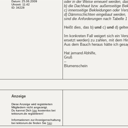
oder in der Weise erneuert werden, da
Datum: 25.06.2009
Uhrzeit: 11:42
b) die Dachhaut bzw. außenseitige Be
ID: 34228
c) innenseitige Bekleidungen oder Ver
d) Dämmschichten eingebaut werden,
sind die Anforderungen nach Tabelle 1 
Heißt dies, das b)
und
c)
und
d) gelt
Im konkreten Fall weigert sich ein 
ersetzt werden) zu zahlen, mit dem Hi
Aus dem Bauch heraus hätte ich gesag
Hat jemand Abhilfe,
Gruß
--
Blumenschein
Anzeige
Diese Anzeige wird registrierten
Mitgliedern nicht angezeigt.
Du kannst Dich
hier
kostenlos bei
tektorum.de registrieren!
Informationen zur Anzeigenschaltung
bei tektorum.de finden Sie
hier
.