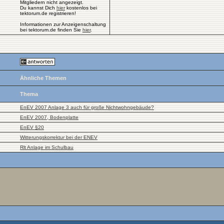
Mitgliedern nicht angezeigt.
Du kannst Dich
hier
kostenlos bei
tektorum.de registrieren!
Informationen zur Anzeigenschaltung
bei tektorum.de finden Sie
hier
.
Ähnliche Themen
Thema
EnEV 2007 Anlage 3 auch für große Nichtwohngebäude?
EnEV 2007, Bodenplatte
EnEV §20
Witterungskorrektur bei der ENEV
Rlt Anlage im Schulbau