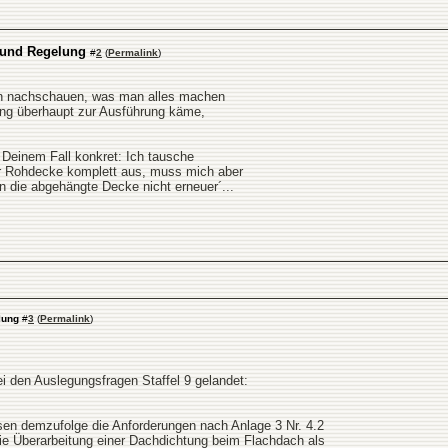
 und Regelung
#
2
(
Permalink
)
len nachschauen, was man alles machen
ung überhaupt zur Ausführung käme,
 Deinem Fall konkret: Ich tausche
 Rohdecke komplett aus, muss mich aber
en die abgehängte Decke nicht erneuer´...
lung
#
3
(
Permalink
)
ei den Auslegungsfragen Staffel 9 gelandet:
en demzufolge die Anforderungen nach Anlage 3 Nr. 4.2
ie Überarbeitung einer Dachdichtung beim Flachdach als