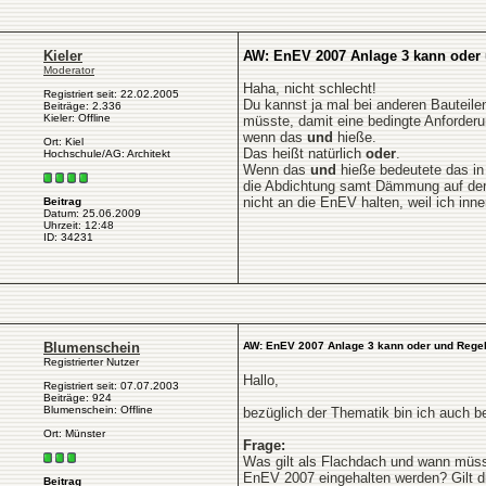
Kieler
AW: EnEV 2007 Anlage 3 kann oder
Moderator
Haha, nicht schlecht!
Registriert seit: 22.02.2005
Du kannst ja mal bei anderen Bautei
Beiträge: 2.336
Kieler: Offline
müsste, damit eine bedingte Anforder
wenn das
und
hieße.
Ort: Kiel
Das heißt natürlich
oder
.
Hochschule/AG: Architekt
Wenn das
und
hieße bedeutete das in
die Abdichtung samt Dämmung auf der
nicht an die EnEV halten, weil ich inn
Beitrag
Datum: 25.06.2009
Uhrzeit: 12:48
ID: 34231
Blumenschein
AW: EnEV 2007 Anlage 3 kann oder und Rege
Registrierter Nutzer
Hallo,
Registriert seit: 07.07.2003
Beiträge: 924
Blumenschein: Offline
bezüglich der Thematik bin ich auch b
Ort: Münster
Frage:
Was gilt als Flachdach und wann müss
EnEV 2007 eingehalten werden? Gilt d
Beitrag