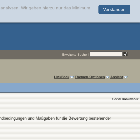
teanalysen. Wir geben hierzu nur das Minimum
Verstanden
.
Erweiterte Suche
|
LinkBack
Themen-Optionen
Ansicht
Social Bookmarks:
Randbedingungen und Maßgaben für die Bewertung bestehender