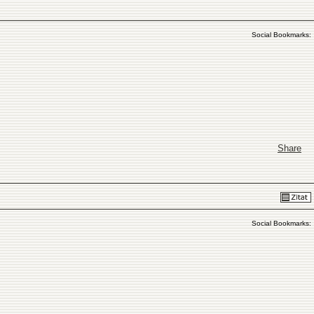
Social Bookmarks:
Share
Social Bookmarks: