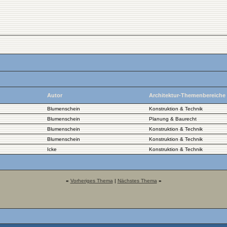
Autor
Architektur-Themenbereiche
Blumenschein
Konstruktion & Technik
Blumenschein
Planung & Baurecht
Blumenschein
Konstruktion & Technik
Blumenschein
Konstruktion & Technik
Icke
Konstruktion & Technik
«
Vorheriges Thema
|
Nächstes Thema
»