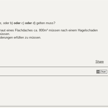
e, oder b)
oder
c)
oder
d) gelten muss?
achhaut eines Flachdaches ca. 800m² müssen nach einem Hagelschaden
müssen.
rderungen erfüllen zu müssen.
Share