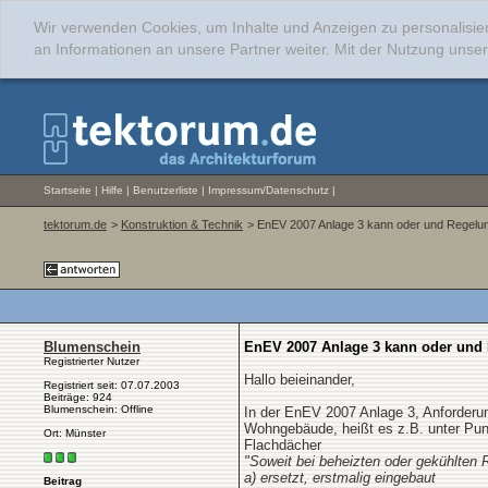
Wir verwenden Cookies, um Inhalte und Anzeigen zu personalisie
an Informationen an unsere Partner weiter. Mit der Nutzung uns
Startseite
|
Hilfe
|
Benutzerliste
|
Impressum/Datenschutz
|
tektorum.de
>
Konstruktion & Technik
> EnEV 2007 Anlage 3 kann oder und Regelu
Blumenschein
EnEV 2007 Anlage 3 kann oder und
Registrierter Nutzer
Hallo beieinander,
Registriert seit: 07.07.2003
Beiträge: 924
Blumenschein: Offline
In der EnEV 2007 Anlage 3, Anforderu
Wohngebäude, heißt es z.B. unter Pun
Ort: Münster
Flachdächer
"Soweit bei beheizten oder gekühlten
a) ersetzt, erstmalig eingebaut
Beitrag