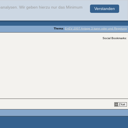
teanalysen. Wir geben hierzu nur das Minimum
Verstanden
.
Thema
:
EnEV 2007 Anlage 3 kann oder und Regelung
Social Bookmarks: