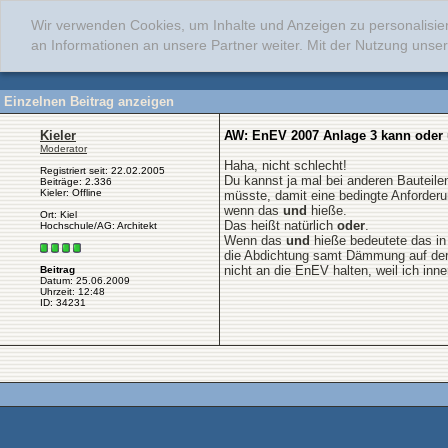
Wir verwenden Cookies, um Inhalte und Anzeigen zu personalisie
an Informationen an unsere Partner weiter. Mit der Nutzung uns
Einzelnen Beitrag anzeigen
Kieler
AW: EnEV 2007 Anlage 3 kann oder
Moderator
Haha, nicht schlecht!
Registriert seit: 22.02.2005
Du kannst ja mal bei anderen Bautei
Beiträge: 2.336
Kieler: Offline
müsste, damit eine bedingte Anforder
wenn das
und
hieße.
Ort: Kiel
Das heißt natürlich
oder
.
Hochschule/AG: Architekt
Wenn das
und
hieße bedeutete das in
die Abdichtung samt Dämmung auf der
nicht an die EnEV halten, weil ich inn
Beitrag
Datum: 25.06.2009
Uhrzeit: 12:48
ID: 34231