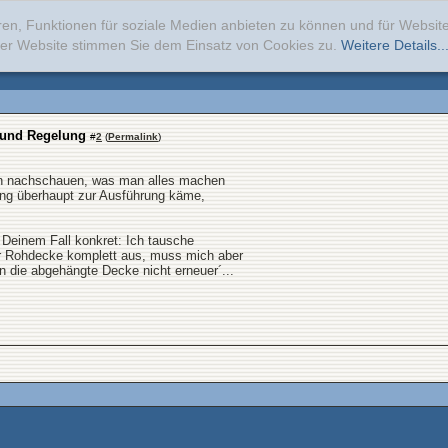
ren, Funktionen für soziale Medien anbieten zu können und für Websi
erer Website stimmen Sie dem Einsatz von Cookies zu.
Weitere Details..
 und Regelung
#
2
(
Permalink
)
len nachschauen, was man alles machen
ung überhaupt zur Ausführung käme,
 Deinem Fall konkret: Ich tausche
 Rohdecke komplett aus, muss mich aber
en die abgehängte Decke nicht erneuer´...