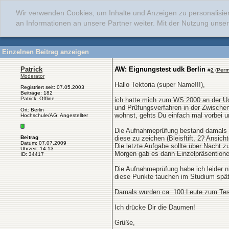
Wir verwenden Cookies, um Inhalte und Anzeigen zu personalisie
an Informationen an unsere Partner weiter. Mit der Nutzung uns
Einzelnen Beitrag anzeigen
Patrick
AW: Eignungstest udk Berlin
#
2
(
Perm
Moderator
Hallo Tektoria (super Name!!!),
Registriert seit: 07.05.2003
Beiträge: 182
Patrick: Offline
ich hatte mich zum WS 2000 an der Ud
und Prüfungsverfahren in der Zwischen
Ort: Berlin
wohnst, gehts Du einfach mal vorbei u
Hochschule/AG: Angestellter
Die Aufnahmeprüfung bestand damals a
Beitrag
diese zu zeichen (Bleisftift, 2? Ansi
Datum: 07.07.2009
Die letzte Aufgabe sollte über Nacht 
Uhrzeit: 14:13
Morgen gab es dann Einzelpräsentione
ID: 34417
Die Aufnahmeprüfung habe ich leider ni
diese Punkte tauchen im Studium späte
Damals wurden ca. 100 Leute zum Tes
Ich drücke Dir die Daumen!
Grüße,