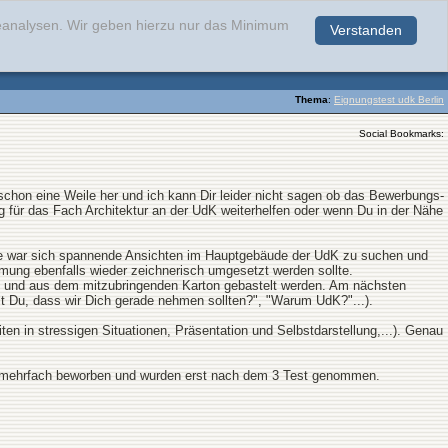
teanalysen. Wir geben hierzu nur das Minimum
Verstanden
.
Thema
:
Eignungstest udk Berlin
Social Bookmarks:
chon eine Weile her und ich kann Dir leider nicht sagen ob das Bewerbungs-
ng für das Fach Architektur an der UdK weiterhelfen oder wenn Du in der Nähe
be war sich spannende Ansichten im Hauptgebäude der UdK zu suchen und
mung ebenfalls wieder zeichnerisch umgesetzt werden sollte.
rden und aus dem mitzubringenden Karton gebastelt werden. Am nächsten
 Du, dass wir Dich gerade nehmen sollten?", "Warum UdK?"...).
en in stressigen Situationen, Präsentation und Selbstdarstellung,...). Genau
h mehrfach beworben und wurden erst nach dem 3 Test genommen.