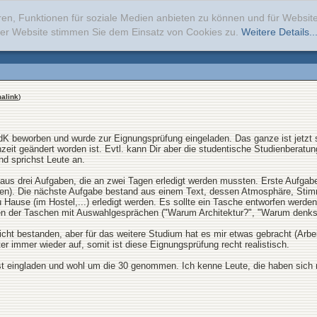
ren, Funktionen für soziale Medien anbieten zu können und für Websi
erer Website stimmen Sie dem Einsatz von Cookies zu.
Weitere Details..
alink
)
K beworben und wurde zur Eignungsprüfung eingeladen. Das ganze ist jetzt s
zeit geändert worden ist. Evtl. kann Dir aber die studentische Studienberatu
nd sprichst Leute an.
us drei Aufgaben, die an zwei Tagen erledigt werden mussten. Erste Aufga
chten). Die nächste Aufgabe bestand aus einem Text, dessen Atmosphäre, Stim
zu Hause (im Hostel,...) erledigt werden. Es sollte ein Tasche entworfen we
n der Taschen mit Auswahlgesprächen ("Warum Architektur?", "Warum denkst
cht bestanden, aber für das weitere Studium hat es mir etwas gebracht (Arbeit
r immer wieder auf, somit ist diese Eignungsprüfung recht realistisch.
t eingladen und wohl um die 30 genommen. Ich kenne Leute, die haben sic