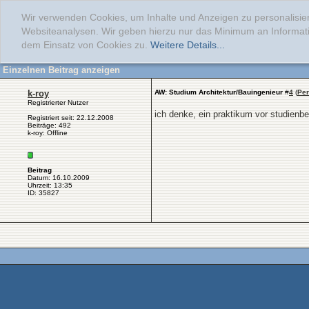
Wir verwenden Cookies, um Inhalte und Anzeigen zu personalisier
Websiteanalysen. Wir geben hierzu nur das Minimum an Informati
dem Einsatz von Cookies zu.
Weitere Details...
Einzelnen Beitrag anzeigen
k-roy
AW: Studium Architektur/Bauingenieur
#
4
(
Per
Registrierter Nutzer
ich denke, ein praktikum vor studienbe
Registriert seit: 22.12.2008
Beiträge: 492
k-roy: Offline
Beitrag
Datum: 16.10.2009
Uhrzeit: 13:35
ID: 35827