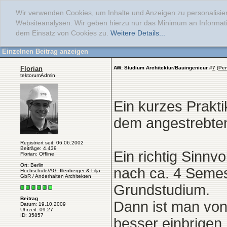
Wir verwenden Cookies, um Inhalte und Anzeigen zu personalisier
Websiteanalysen. Wir geben hierzu nur das Minimum an Informati
dem Einsatz von Cookies zu.
Weitere Details...
Einzelnen Beitrag anzeigen
Florian
AW: Studium Architektur/Bauingenieur
#
7
(
Per
tektorumAdmin
Ein kurzes Prakti
dem angestrebte
Registriert seit: 06.06.2002
Beiträge: 4.439
Ein richtig Sinnv
Florian: Offline
Ort: Berlin
nach ca. 4 Semes
Hochschule/AG: Illenberger & Lilja
GbR / Anderhalten Architekten
Grundstudium.
Beitrag
Dann ist man von
Datum: 19.10.2009
Uhrzeit: 09:27
ID: 35857
besser einbrigen.