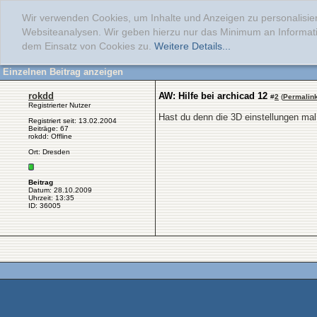
Wir verwenden Cookies, um Inhalte und Anzeigen zu personalisier
Websiteanalysen. Wir geben hierzu nur das Minimum an Informati
dem Einsatz von Cookies zu.
Weitere Details...
Einzelnen Beitrag anzeigen
rokdd
AW: Hilfe bei archicad 12
#
2
(
Permalin
Registrierter Nutzer
Hast du denn die 3D einstellungen mal
Registriert seit: 13.02.2004
Beiträge: 67
rokdd: Offline
Ort: Dresden
Beitrag
Datum: 28.10.2009
Uhrzeit: 13:35
ID: 36005