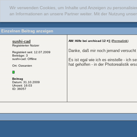
Wir verwenden Cookies, um Inhalte und Anzeigen zu personalisie
an Informationen an unsere Partner weiter. Mit der Nutzung uns
Einzelnen Beitrag anzeigen
sushi-cad
AW: Hilfe bei archicad 12
#
3
(
Permalink
)
Registrierter Nutzer
Danke, daß mir noch jemand versucht zu
Registriert seit: 12.07.2009
Beiträge: 3
sushi-cad: Offline
Es ist egal wie ich es einstelle - ich 
hat geholfen - in der Photorealistik e
Ort: Ozeanien
Beitrag
Datum: 31.10.2009
Uhrzeit: 16:03
ID: 36057