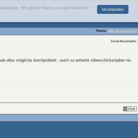
teanalysen. Wir geben hierzu nur das Minimum
Verstanden
.
Thema
:
Hilfe bei archicad 12
Social Bookmarks:
hab alles mögliche durchprobiert - auch zu artlantis rüberschicken)aber nix