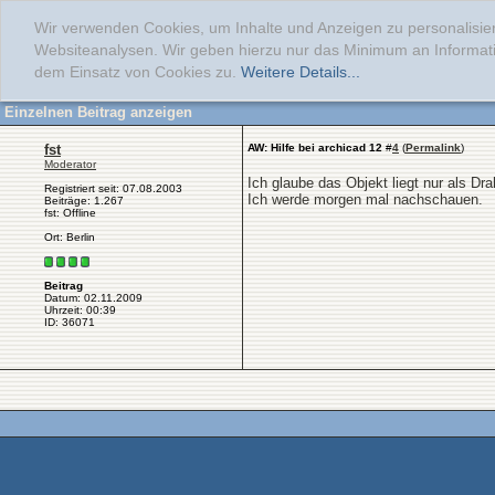
Wir verwenden Cookies, um Inhalte und Anzeigen zu personalisier
Websiteanalysen. Wir geben hierzu nur das Minimum an Informati
dem Einsatz von Cookies zu.
Weitere Details...
Einzelnen Beitrag anzeigen
fst
AW: Hilfe bei archicad 12
#
4
(
Permalink
)
Moderator
Ich glaube das Objekt liegt nur als Dra
Registriert seit: 07.08.2003
Ich werde morgen mal nachschauen.
Beiträge: 1.267
fst: Offline
Ort: Berlin
Beitrag
Datum: 02.11.2009
Uhrzeit: 00:39
ID: 36071