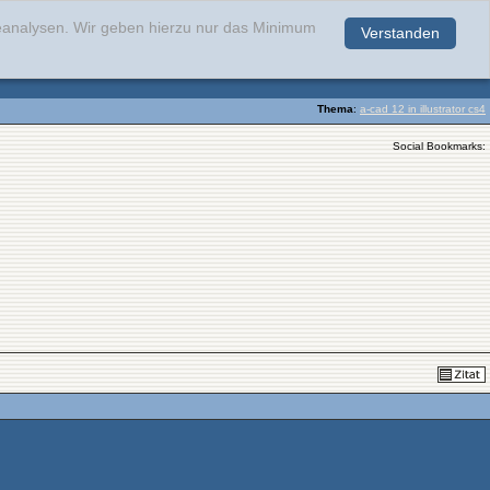
teanalysen. Wir geben hierzu nur das Minimum
Verstanden
.
Thema
:
a-cad 12 in illustrator cs4
Social Bookmarks: