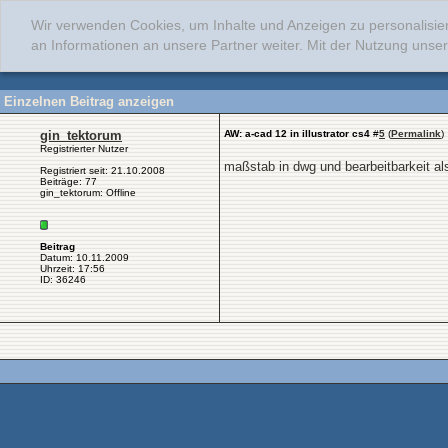
Wir verwenden Cookies, um Inhalte und Anzeigen zu personalisie
an Informationen an unsere Partner weiter. Mit der Nutzung uns
Einzelnen Beitrag anzeigen
gin_tektorum
AW: a-cad 12 in illustrator cs4
#
5
(
Permalink
)
Registrierter Nutzer
maßstab in dwg und bearbeitbarkeit al
Registriert seit: 21.10.2008
Beiträge: 77
gin_tektorum: Offline
Beitrag
Datum: 10.11.2009
Uhrzeit: 17:56
ID: 36246