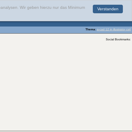
teanalysen. Wir geben hierzu nur das Minimum
Verstanden
.
Thema
:
a-cad 12 in illustrator cs4
Social Bookmarks: