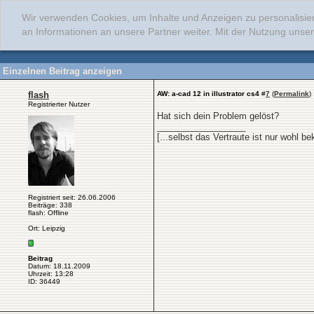
Wir verwenden Cookies, um Inhalte und Anzeigen zu personalisie
an Informationen an unsere Partner weiter. Mit der Nutzung uns
Einzelnen Beitrag anzeigen
flash
AW: a-cad 12 in illustrator cs4
#
7
(
Permalink
)
Registrierter Nutzer
Hat sich dein Problem gelöst?
__________________
[...selbst das Vertraute ist nur wohl 
Registriert seit: 26.06.2006
Beiträge: 338
flash: Offline
Ort: Leipzig
Beitrag
Datum: 18.11.2009
Uhrzeit: 13:28
ID: 36449