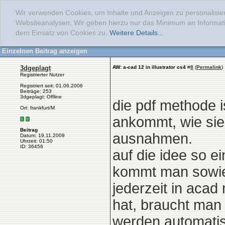
Wir verwenden Cookies, um Inhalte und Anzeigen zu personalisier
Websiteanalysen. Wir geben hierzu nur das Minimum an Informati
dem Einsatz von Cookies zu.
Weitere Details...
Einzelnen Beitrag anzeigen
3dgeplagt
AW: a-cad 12 in illustrator cs4
#
8
(
Permalink
)
Registrierter Nutzer
Registriert seit: 01.06.2006
Beiträge: 253
3dgeplagt: Offline
die pdf methode is
Ort: frankfurt/M
ankommt, wie sie 
Beitrag
ausnahmen.
Datum: 19.11.2009
Uhrzeit: 01:50
ID: 36456
auf die idee so e
kommt man sowies
jederzeit in acad
hat, braucht man
werden automatis