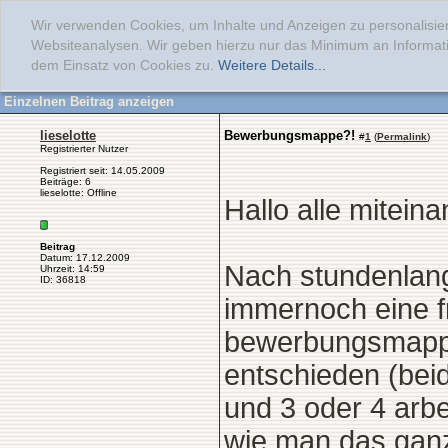
Wir verwenden Cookies, um Inhalte und Anzeigen zu personalisier
Websiteanalysen. Wir geben hierzu nur das Minimum an Informati
dem Einsatz von Cookies zu.
Weitere Details...
Einzelnen Beitrag anzeigen
lieselotte
Bewerbungsmappe?!
#
1
(
Permalink
)
Registrierter Nutzer
Registriert seit: 14.05.2009
Beiträge: 6
lieselotte: Offline
Hallo alle miteina
Beitrag
Datum: 17.12.2009
Nach stundenlang
Uhrzeit: 14:59
ID: 36818
immernoch eine f
bewerbungsmappe 
entschieden (beid
und 3 oder 4 arbei
wie man das ganz