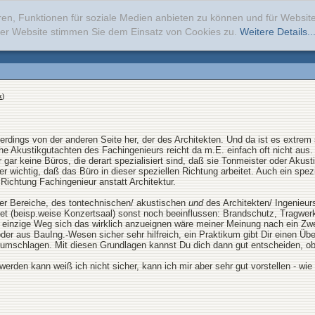
ren, Funktionen für soziale Medien anbieten zu können und für Websi
erer Website stimmen Sie dem Einsatz von Cookies zu.
Weitere Details..
k
)
erdings von der anderen Seite her, der des Architekten. Und da ist es extrem
e Akustikgutachten des Fachingenieurs reicht da m.E. einfach oft nicht aus.
 gar keine Büros, die derart spezialisiert sind, daß sie Tonmeister oder Akus
ber wichtig, daß das Büro in dieser speziellen Richtung arbeitet. Auch ein sp
Richtung Fachingenieur anstatt Architektur.
der Bereiche, des tontechnischen/ akustischen
und
des Architekten/ Ingenieur
 (beisp.weise Konzertsaal) sonst noch beeinflussen: Brandschutz, Tragwerk
er einzige Weg sich das wirklich anzueignen wäre meiner Meinung nach ein Z
oder aus BauIng.-Wesen sicher sehr hilfreich, ein Praktikum gibt Dir einen Ü
rumschlagen. Mit diesen Grundlagen kannst Du dich dann gut entscheiden, ob 
werden kann weiß ich nicht sicher, kann ich mir aber sehr gut vorstellen - wi