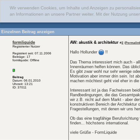
Wir verwenden Cookies, um Inhalte und Anzeigen zu personalisie
an Informationen an unsere Partner weiter. Mit der Nutzung uns
Einzelnen Beitrag anzeigen
formliquide
AW: akustik & architektur
#
2
(
Permalin
Registrierter Nutzer
Hallo Hollunder
!!
Registriert seit: 07.11.2006
Beiträge: 17
formliquide: Offline
Das Thema interessiert mich auch - all
Innenräumen helfen können. Das üblich
Es gibt zwar wohl nur sehr wenige oder
Motivation aber immer drin sein. Ist a
Beitrag
machen möchtest geht viel eher in die 
Datum: 06.01.2010
Uhrzeit: 13:21
ID: 37011
Interessant ist ja das Fachwissen bei
Randbedingungen, die das Gesamtpaket
wir z.B. nicht auf dem Markt - aber d
konstruktiven Bereich der Architektur 
Fragestellungen, mit denen wir uns he
Ob das eine tragfähige Berufsrichtung 
finden... höchstens international.
viele Grüße - FormLiquide