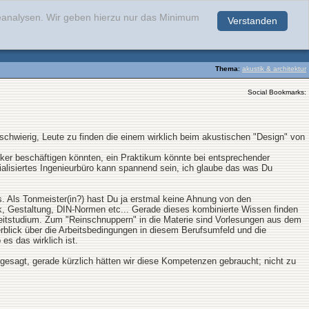
teanalysen. Wir geben hierzu nur das Minimum
Verstanden
.
Thema
:
akustik & architektur
Social Bookmarks:
 schwierig, Leute zu finden die einem wirklich beim akustischen "Design" von
tiker beschäftigen könnten, ein Praktikum könnte bei entsprechender
ezialisiertes Ingenieurbüro kann spannend sein, ich glaube das was Du
s. Als Tonmeister(in?) hast Du ja erstmal keine Ahnung von den
, Gestaltung, DIN-Normen etc... Gerade dieses kombinierte Wissen finden
weitstudium. Zum "Reinschnuppern" in die Materie sind Vorlesungen aus dem
berblick über die Arbeitsbedingungen in diesem Berufsumfeld und die
es das wirklich ist.
e gesagt, gerade kürzlich hätten wir diese Kompetenzen gebraucht; nicht zu