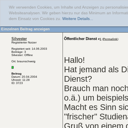
Wir verwenden Cookies, um Inhalte und Anzeigen zu personalisier
Websiteanalysen. Wir geben hierzu nur das Minimum an Informati
dem Einsatz von Cookies zu.
Weitere Details...
Einzelnen Beitrag anzeigen
Silvester
Öffentlicher Dienst
#
1
(
Permalink
)
Registrierter Nutzer
Registriert seit: 14.06.2003
Beiträge: 3
Silvester: Offline
Hallo!
Ort: braunschweig
Hat jemand als Di
Beitrag
Dienst?
Datum: 20.04.2004
Uhrzeit: 11:28
ID: 3723
Brauch man noch
o.ä.) um beispie
Macht es Sinn si
"frischer" Studi
Gruß von einem g