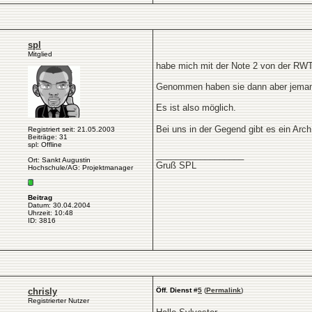
spl
Mitglied
habe mich mit der Note 2 von der RWT
Genommen haben sie dann aber jemand
Es ist also möglich.
Bei uns in der Gegend gibt es ein Arc
Registriert seit: 21.05.2003
Beiträge: 31
spl: Offline
__________________
Ort: Sankt Augustin
Gruß SPL
Hochschule/AG: Projektmanager
Beitrag
Datum: 30.04.2004
Uhrzeit: 10:48
ID: 3816
chrisly
Öff. Dienst
#
5
(
Permalink
)
Registrierter Nutzer