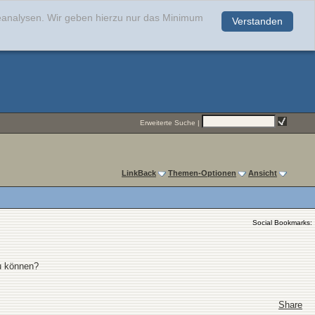
teanalysen. Wir geben hierzu nur das Minimum
Verstanden
.
Erweiterte Suche
|
LinkBack
Themen-Optionen
Ansicht
Social Bookmarks:
u können?
Share