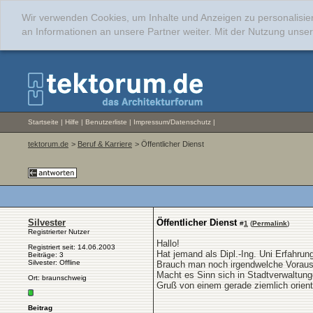
Wir verwenden Cookies, um Inhalte und Anzeigen zu personalisie
an Informationen an unsere Partner weiter. Mit der Nutzung uns
Startseite
|
Hilfe
|
Benutzerliste
|
Impressum/Datenschutz
|
tektorum.de
>
Beruf & Karriere
> Öffentlicher Dienst
Silvester
Öffentlicher Dienst
#
1
(
Permalink
)
Registrierter Nutzer
Hallo!
Registriert seit: 14.06.2003
Hat jemand als Dipl.-Ing. Uni Erfahrun
Beiträge: 3
Silvester: Offline
Brauch man noch irgendwelche Vorauss
Macht es Sinn sich in Stadtverwaltung
Ort: braunschweig
Gruß von einem gerade ziemlich orien
Beitrag