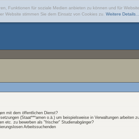
ren, Funktionen für soziale Medien anbieten zu können und für Websi
erer Website stimmen Sie dem Einsatz von Cookies zu.
Weitere Details..
gen mit dem öffentlichen Dienst?
etzungen (Staat***amen o.ä.) um beispielsweise in Verwaltungen arbeiten z
en etc. zu bewerben als "frischer" Studienabgänger?
tierungslosen Arbeitssuchenden