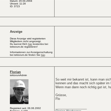
Datum: 20.04.2004
Uhrzeit: 11:28
ID: 3723
Anzeige
Diese Anzeige wird registrierten
Mitgliedern nicht angezeigt.
Du kannst Dich
hier
kostenlos bei
tektorum.de registrieren!
Informationen zur Anzeigenschaltung
bei tektorum.de finden Sie
hier
.
Florian
tektorumAdmin
So weit mir bekannt ist, kann man sic
kennen und das macht sich später im B
Wenn man dann noch richtig gut ist, h
Grüsse,
Flo
__________________
Registriert seit: 06.06.2002
Beiträge: 4.439