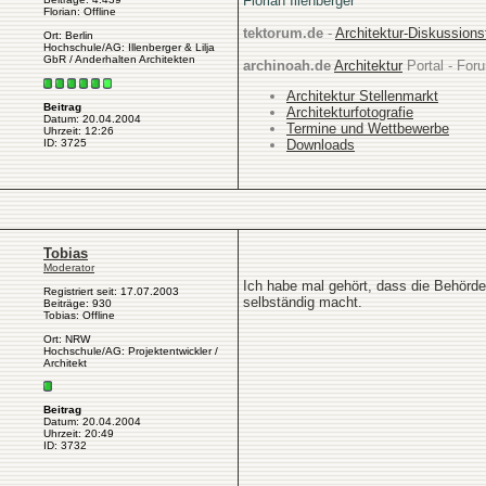
Florian Illenberger
Florian: Offline
tektorum.de
-
Architektur-Diskussion
Ort: Berlin
Hochschule/AG: Illenberger & Lilja
GbR / Anderhalten Architekten
archinoah.de
Architektur
Portal - Foru
Architektur Stellenmarkt
Beitrag
Architekturfotografie
Datum: 20.04.2004
Termine und Wettbewerbe
Uhrzeit: 12:26
Downloads
ID: 3725
Tobias
Moderator
Ich habe mal gehört, dass die Behörde
Registriert seit: 17.07.2003
selbständig macht.
Beiträge: 930
Tobias: Offline
Ort: NRW
Hochschule/AG: Projektentwickler /
Architekt
Beitrag
Datum: 20.04.2004
Uhrzeit: 20:49
ID: 3732