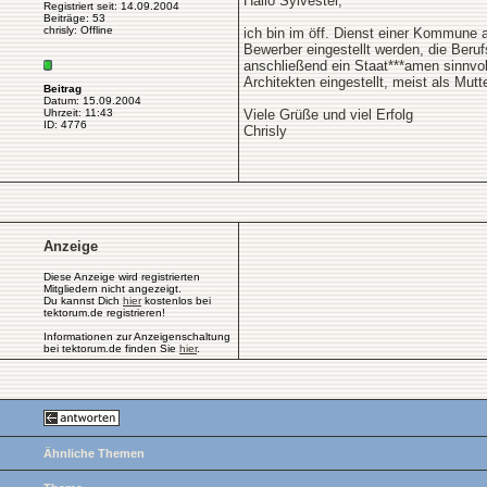
Hallo Sylvester,
Registriert seit: 14.09.2004
Beiträge: 53
chrisly: Offline
ich bin im öff. Dienst einer Kommune a
Bewerber eingestellt werden, die Beru
anschließend ein Staat***amen sinnvoll
Architekten eingestellt, meist als Mutt
Beitrag
Datum: 15.09.2004
Uhrzeit: 11:43
Viele Grüße und viel Erfolg
ID: 4776
Chrisly
Anzeige
Diese Anzeige wird registrierten
Mitgliedern nicht angezeigt.
Du kannst Dich
hier
kostenlos bei
tektorum.de registrieren!
Informationen zur Anzeigenschaltung
bei tektorum.de finden Sie
hier
.
Ähnliche Themen