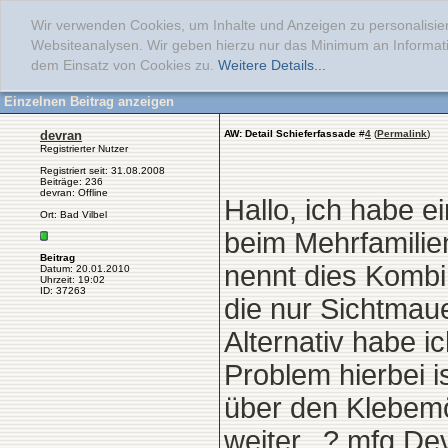
Wir verwenden Cookies, um Inhalte und Anzeigen zu personalisier
Websiteanalysen. Wir geben hierzu nur das Minimum an Informati
dem Einsatz von Cookies zu.
Weitere Details...
Einzelnen Beitrag anzeigen
devran
AW: Detail Schieferfassade
#
4
(
Permalink
)
Registrierter Nutzer
Registriert seit: 31.08.2008
Beiträge: 236
devran: Offline
Hallo, ich habe e
Ort: Bad Vilbel
beim Mehrfamilie
Beitrag
nennt dies Kombi
Datum: 20.01.2010
Uhrzeit: 19:02
ID: 37263
die nur Sichtmau
Alternativ habe i
Problem hierbei 
über den Klebem
weiter...? mfg De