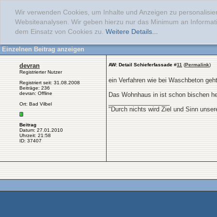
Wir verwenden Cookies, um Inhalte und Anzeigen zu personalisier
Websiteanalysen. Wir geben hierzu nur das Minimum an Informati
dem Einsatz von Cookies zu.
Weitere Details...
Einzelnen Beitrag anzeigen
devran
AW: Detail Schieferfassade
#
11
(
Permalink
)
Registrierter Nutzer
ein Verfahren wie bei Waschbeton geht
Registriert seit: 31.08.2008
Beiträge: 236
devran: Offline
Das Wohnhaus in ist schon bischen her
__________________
Ort: Bad Vilbel
"Durch nichts wird Ziel und Sinn unse
Beitrag
Datum: 27.01.2010
Uhrzeit: 21:58
ID: 37407