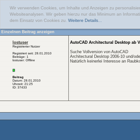
Wir verwenden Cookies, um Inhalte und Anzeigen zu personalisier
Websiteanalysen. Wir geben hierzu nur das Minimum an Informati
dem Einsatz von Cookies zu.
Weitere Details...
Einzelnen Beitrag anzeigen
lostuser
AutoCAD Architectural Desktop ab V
Registrierter Nutzer
Suche Vollversion von AutoCAD
Registriert seit: 28.01.2010
Architectural Desktop 2006-10 und/od
Beiträge: 1
lostuser: Offline
Natürlich keinerlei Interesse an Raubk
Beitrag
Datum: 28.01.2010
Uhrzeit: 21:25
ID: 37433