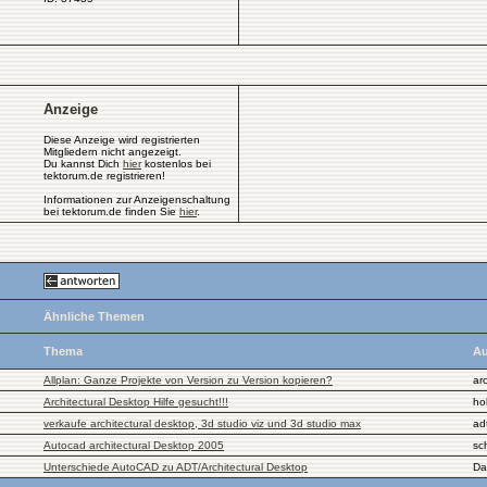
Anzeige
Diese Anzeige wird registrierten
Mitgliedern nicht angezeigt.
Du kannst Dich
hier
kostenlos bei
tektorum.de registrieren!
Informationen zur Anzeigenschaltung
bei tektorum.de finden Sie
hier
.
Ähnliche Themen
Thema
Au
Allplan: Ganze Projekte von Version zu Version kopieren?
ar
Architectural Desktop Hilfe gesucht!!!
ho
verkaufe architectural desktop, 3d studio viz und 3d studio max
adt
Autocad architectural Desktop 2005
sc
Unterschiede AutoCAD zu ADT/Architectural Desktop
Da