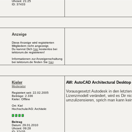
Uhrzeit: 21:25
ID: 37433
Anzeige
Diese Anzeige wird registrierten
Mitgliedern nicht angezeigt.
Du kannst Dich
hier
kostenlos bei
tektorum.de registrieren!
Informationen zur Anzeigenschaltung
bei tektorum.de finden Sie
hier
.
Kieler
AW: AutoCAD Architectural Desktop
Moderator
Vorausgesetzt Autodesk in den letzten
Registriert seit: 22.02.2005
Lizenzmodell verändert, wird es Dir n
Beiträge: 2.336
Kieler: Offline
umzulizensieren, sprich man kann kei
Ort: Kiel
Hochschule/AG: Architekt
Beitrag
Datum: 29.01.2010
Uhrzeit: 09:28
ID: 37435