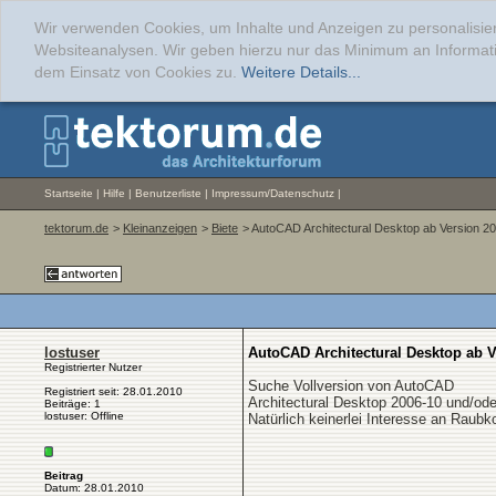
Wir verwenden Cookies, um Inhalte und Anzeigen zu personalisier
Websiteanalysen. Wir geben hierzu nur das Minimum an Informati
dem Einsatz von Cookies zu.
Weitere Details...
Startseite
|
Hilfe
|
Benutzerliste
|
Impressum/Datenschutz
|
tektorum.de
>
Kleinanzeigen
>
Biete
> AutoCAD Architectural Desktop ab Version 2
lostuser
AutoCAD Architectural Desktop ab V
Registrierter Nutzer
Suche Vollversion von AutoCAD
Registriert seit: 28.01.2010
Architectural Desktop 2006-10 und/od
Beiträge: 1
lostuser: Offline
Natürlich keinerlei Interesse an Raubk
Beitrag
Datum: 28.01.2010