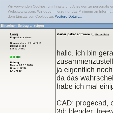
Wir verwenden Cookies, um Inhalte und Anzeigen zu personalisier
Websiteanalysen. Wir geben hierzu nur das Minimum an Informati
dem Einsatz von Cookies zu.
Weitere Details...
Einzelnen Beitrag anzeigen
Lang
starter paket software
#
1
(
Permalink
)
Registrierter Nutzer
Registriert seit: 09.04.2005
Beiträge: 463
Lang: Offline
hallo. ich bin ge
zusammenzustellen
Beitrag
Datum: 04.02.2010
ja eigentlich noc
Uhrzeit: 12:04
ID: 37559
da das wahrschein
habe ich mal eini
CAD: progecad, 
3d: blender, free