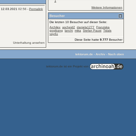
1
Weitere Informationen
12.03.2021
02:56
-
Permalink
Besucher
Die letzten 10 Besucher auf dieser Seite:
Archilex
ascheid2
daniela1277
Franziska
gogibang
lanchi
mika
Stefan Paust
Tidals
vay4u
Diese Seite hatte
9.777
Besucher
Unterhaltung ansehen
tektorum.de
-
Archiv
-
Nach oben
tektorum.de ist ein Projekt von