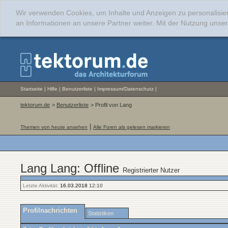
Wir verwenden Cookies, um Inhalte und Anzeigen zu personalisie
an Informationen an unsere Partner weiter. Mit der Nutzung uns
Startseite
|
Hilfe
|
Benutzerliste
|
Impressum/Datenschutz
|
tektorum.de
>
Benutzerliste
> Profil von Lang
|
Themen von heute ansehen
Alle Foren als gelesen markieren
Lang Lang: Offline
Registrierter Nutzer
Letzte Aktivität:
16.03.2018
12:10
Profilnachrichten
Statistiken