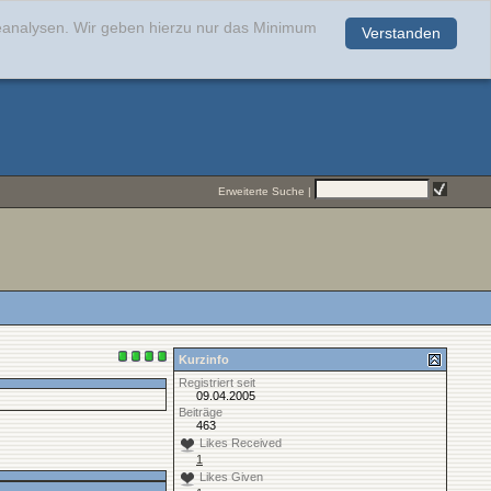
teanalysen. Wir geben hierzu nur das Minimum
Verstanden
.
Erweiterte Suche
|
Kurzinfo
Registriert seit
09.04.2005
Beiträge
463
Likes Received
1
Likes Given