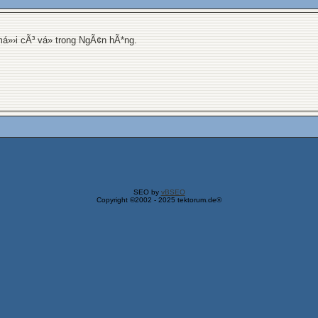
á»›i cÃ³ vá» trong NgÃ¢n hÃ*ng.
SEO by
vBSEO
Copyright ©2002 - 2025 tektorum.de®