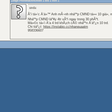
Zeige Profilnachrichten 1 bis
1
von
1
vay4u
Ã”i tá»‘c Ä‘á»™ Anh mÃ¬nh nháº*p CMND tá»« 10 giá», m
Nháº*p CMND láº¥y 4tr xÃ*i ngay trong 30 phÃºt.
Má»©c tá»‘i Ä‘a 4 trd khÃ¡ch cÅ© nháº*n Ä‘áº¿n 10 trd.
Chi tiáº¿t:
https://instabio.cc/nhanquaatm
958336607