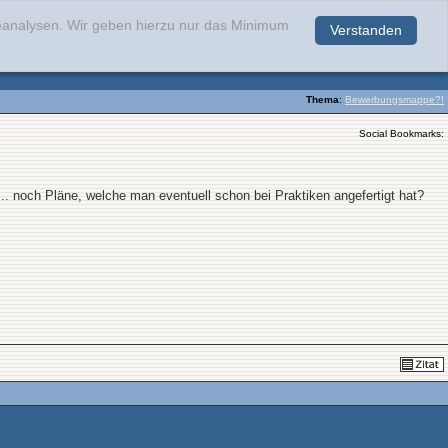
teanalysen. Wir geben hierzu nur das Minimum
Verstanden
.
Thema
:
Bewerbungsmappe?!
Social Bookmarks:
 noch Pläne, welche man eventuell schon bei Praktiken angefertigt hat?