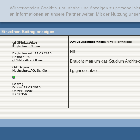
Wir verwenden Cookies, um Inhalte und Anzeigen zu personalisie
an Informationen an unsere Partner weiter. Mit der Nutzung uns
Einzelnen Beitrag anzeigen
gRINsEcAtze
AW: Bewerbungsmappe?!
#
4
(
Permalink
)
Registrierter Nutzer
HI!
Registriert seit: 14.03.2010
Beiträge: 29
gRINsEcAtze: Offline
Braucht man um das Studium Architekt
Ort: Bayern
Lg grinsecatze
Hochschule/AG: Schüler
Beitrag
Datum: 18.03.2010
Uhrzeit: 16:00
ID: 38356