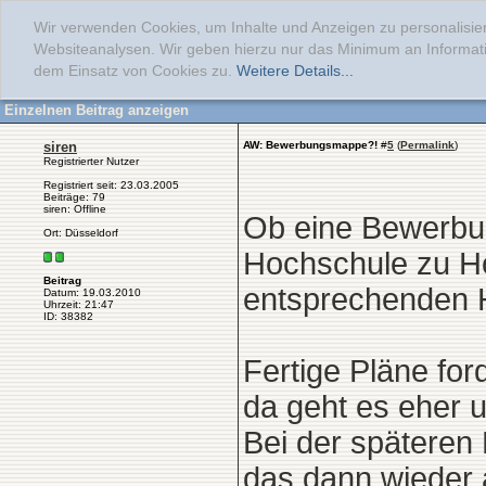
Wir verwenden Cookies, um Inhalte und Anzeigen zu personalisier
Websiteanalysen. Wir geben hierzu nur das Minimum an Informati
dem Einsatz von Cookies zu.
Weitere Details...
Einzelnen Beitrag anzeigen
siren
AW: Bewerbungsmappe?!
#
5
(
Permalink
)
Registrierter Nutzer
Registriert seit: 23.03.2005
Beiträge: 79
siren: Offline
Ob eine Bewerbun
Ort: Düsseldorf
Hochschule zu H
Beitrag
entsprechenden H
Datum: 19.03.2010
Uhrzeit: 21:47
ID: 38382
Fertige Pläne for
da geht es eher 
Bei der späteren
das dann wieder 