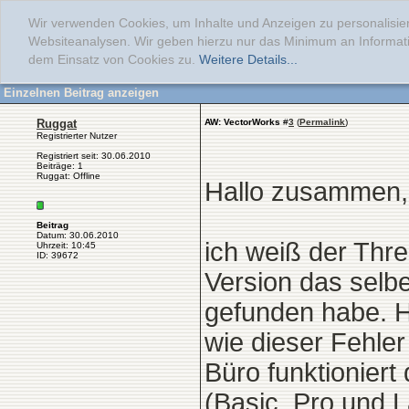
Wir verwenden Cookies, um Inhalte und Anzeigen zu personalisier
Websiteanalysen. Wir geben hierzu nur das Minimum an Informati
dem Einsatz von Cookies zu.
Weitere Details...
Einzelnen Beitrag anzeigen
Ruggat
AW: VectorWorks
#
3
(
Permalink
)
Registrierter Nutzer
Registriert seit: 30.06.2010
Beiträge: 1
Ruggat: Offline
Hallo zusammen,
Beitrag
Datum: 30.06.2010
ich weiß der Threa
Uhrzeit: 10:45
ID: 39672
Version das selb
gefunden habe. H
wie dieser Fehle
Büro funktioniert
(Basic, Pro und La