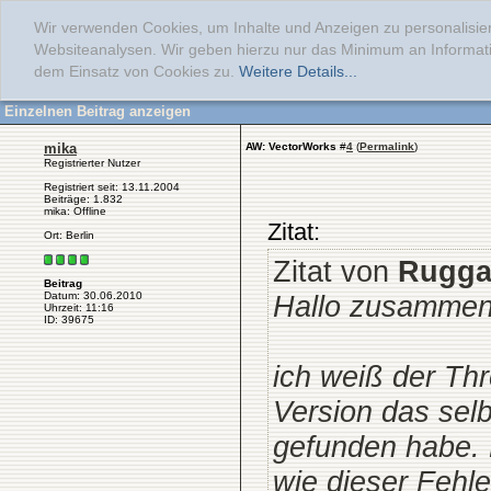
Wir verwenden Cookies, um Inhalte und Anzeigen zu personalisier
Websiteanalysen. Wir geben hierzu nur das Minimum an Informati
dem Einsatz von Cookies zu.
Weitere Details...
Einzelnen Beitrag anzeigen
mika
AW: VectorWorks
#
4
(
Permalink
)
Registrierter Nutzer
Registriert seit: 13.11.2004
Beiträge: 1.832
mika: Offline
Zitat:
Ort: Berlin
Zitat von
Rugga
Beitrag
Hallo zusammen
Datum: 30.06.2010
Uhrzeit: 11:16
ID: 39675
ich weiß der Thre
Version das sel
gefunden habe. 
wie dieser Fehl