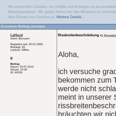
Wir verwenden Cookies, um Inhalte und Anzeigen zu personalisier
Websiteanalysen. Wir geben hierzu nur das Minimum an Informati
dem Einsatz von Cookies zu.
Weitere Details...
Einzelnen Beitrag anzeigen
LaHood
Rissbreitenbeschränkung
#
1
(
Permali
ehem. Benutzer
Registriert seit: 30.01.2009
Beiträge: 92
LaHood: Offline
Aloha,
Beitrag
Datum: 19.07.2010
ich versuche gra
Uhrzeit: 10:06
ID: 40039
bekommen zum Th
werde nicht schl
meint in unserer 
rissbreitenbesch
bräuchten wir nic