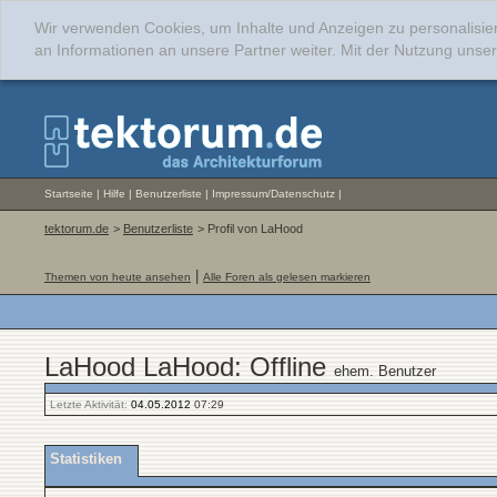
Wir verwenden Cookies, um Inhalte und Anzeigen zu personalisie
an Informationen an unsere Partner weiter. Mit der Nutzung uns
Startseite
|
Hilfe
|
Benutzerliste
|
Impressum/Datenschutz
|
tektorum.de
>
Benutzerliste
> Profil von LaHood
|
Themen von heute ansehen
Alle Foren als gelesen markieren
LaHood LaHood: Offline
ehem. Benutzer
Letzte Aktivität:
04.05.2012
07:29
Statistiken