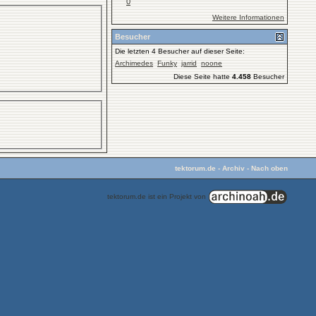
0
Weitere Informationen
Besucher
Die letzten 4 Besucher auf dieser Seite:
Archimedes
Funky
jarrid
noone
Diese Seite hatte
4.458
Besucher
tektorum.de
-
Archiv
-
Nach oben
tektorum.de ist ein Projekt von