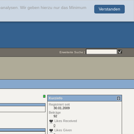
teanalysen. Wir geben hierzu nur das Minimum
Verstanden
.
Erweiterte Suche
|
Kurzinfo
Registriert seit
30.01.2009
Beiträge
92
Likes Received
0
Likes Given