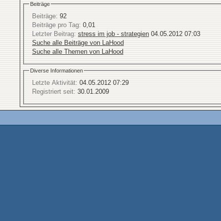
Beiträge
Beiträge:
92
Beiträge pro Tag:
0,01
Letzter Beitrag:
stress im job - strategien
04.05.2012
07:03
Suche alle Beiträge von LaHood
Suche alle Themen von LaHood
Diverse Informationen
Letzte Aktivität:
04.05.2012
07:29
Registriert seit:
30.01.2009