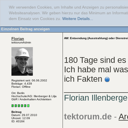
Wir verwenden Cookies, um Inhalte und Anzeigen zu personalisier
Websiteanalysen. Wir geben hierzu nur das Minimum an Informati
dem Einsatz von Cookies zu.
Weitere Details...
Einzelnen Beitrag anzeigen
Florian
AW: Entsendung (Ausstrahlung) oder Dienstre
tektorumAdmin
180 Tage sind es d
Ich habe mal was
ich Fakten
Registriert seit: 06.06.2002
Beiträge: 4.439
______________
Florian: Offline
Ort: Berlin
Florian Illenberge
Hochschule/AG: Illenberger & Lilja
GbR / Anderhalten Architekten
Beitrag
tektorum.de
-
Ar
Datum: 29.07.2010
Uhrzeit: 12:09
ID: 40184