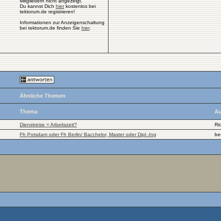
Mitgliedern nicht angezeigt.
Du kannst Dich
hier
kostenlos bei
tektorum.de registrieren!
Informationen zur Anzeigenschaltung
bei tektorum.de finden Sie
hier
.
Ähnliche Themen
Thema
Au
Dienstreise = Arbeitszeit?
Ri
Fh Potsdam oder Fh Berlin/ Bacchelor, Master oder Dipl.-Ing
be