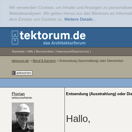
Wir verwenden Cookies, um Inhalte und Anzeigen zu personalisier
Websiteanalysen. Wir geben hierzu nur das Minimum an Informati
dem Einsatz von Cookies zu.
Weitere Details...
Startseite
|
Hilfe
|
Benutzerliste
|
Impressum/Datenschutz
|
tektorum.de
>
Beruf & Karriere
> Entsendung (Ausstrahlung) oder Dienstreise
Florian
Entsendung (Ausstrahlung) oder Die
tektorumAdmin
Hallo,