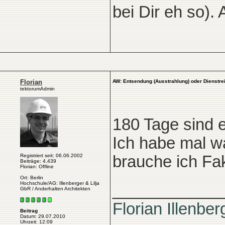
bei Dir eh so). 
Florian
AW: Entsendung (Ausstrahlung) oder Dienstre
tektorumAdmin
180 Tage sind es
Ich habe mal w
Registriert seit: 06.06.2002
brauche ich Fa
Beiträge: 4.439
Florian: Offline
Ort: Berlin
Hochschule/AG: Illenberger & Lilja
____________
GbR / Anderhalten Architekten
Florian Illenber
Beitrag
Datum: 29.07.2010
Uhrzeit: 12:09