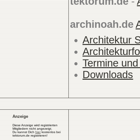
tektorum.de
-
archinoah.de
Architektur 
Architekturfo
Termine und
Downloads
Anzeige
Diese Anzeige wird registrierten
Mitgliedern nicht angezeigt.
Du kannst Dich
hier
kostenlos bei
tektorum.de registrieren!