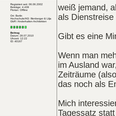
Registriert seit: 06.06.2002
weiß jemand, 
Beiträge: 4.439
Florian: Offline
als Dienstreise 
Ort: Berlin
Hochschule/AG: Illenberger & Lilja
GbR / Anderhalten Architekten
Beitrag
Gibt es eine M
Datum: 28.07.2010
Uhrzeit: 12:22
ID: 40167
Wenn man mehr
im Ausland war
Zeiträume (also
das noch als 
Mich interessi
Tagessatz statt