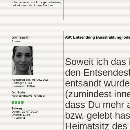
Informationen zur Anzeigenschaltung
bei tektorum.de finden Sie
hier
.
Samsarah
AW: Entsendung (Ausstrahlung) oder
Admin
Soweit ich das 
den Entsendest
Registriert seit: 08.06.2002
entsandt wurde
Beiträge: 1.141
Samsarah: Offline
(zumindest inne
Ort: Berlin
Hochschule/AG: Gründer
dass Du mehr a
Beitrag
Datum: 29.07.2010
bzw. gelebt ha
Uhrzeit: 11:45
ID: 40183
Heimatsitz des