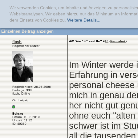
Wir verwenden Cookies, um Inhalte und Anzeigen zu personalisier
Websiteanalysen. Wir geben hierzu nur das Minimum an Informati
dem Einsatz von Cookies zu.
Weitere Details...
Einzelnen Beitrag anzeigen
flash
AW: Wie "fit" seid Ihr?
#
10
(
Permalink
)
Registrierter Nutzer
Im Winter werde
Erfahrung in ver
personal cheese 
Registriert seit: 26.06.2006
Beiträge: 338
mich in genau d
flash: Offline
Ort: Leipzig
her nicht gut gen
ohne euch "alten
Beitrag
Datum: 11.08.2010
Uhrzeit: 11:12
schwer ist im Stu
ID: 40380
all die tausende