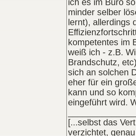
ich es im Büro s
minder selber lö
lernt), allerding
Effizienzfortschr
kompetentes im B
weiß ich - z.B. 
Brandschutz, etc)
sich an solchen D
eher für ein gro
kann und so kompe
eingeführt wird. 
______________
[...selbst das Ve
verzichtet, gena