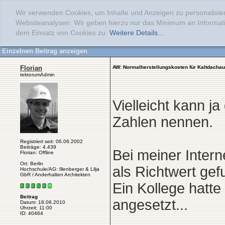
Wir verwenden Cookies, um Inhalte und Anzeigen zu personalisier
Websiteanalysen. Wir geben hierzu nur das Minimum an Informati
dem Einsatz von Cookies zu.
Weitere Details...
Einzelnen Beitrag anzeigen
Florian
AW: Normalherstellungskosten für Kaltdacha
tektorumAdmin
Vielleicht kann j
Zahlen nennen.
Registriert seit: 06.06.2002
Beiträge: 4.439
Bei meiner Inter
Florian: Offline
Ort: Berlin
als Richtwert gef
Hochschule/AG: Illenberger & Lilja
GbR / Anderhalten Architekten
Ein Kollege hatt
Beitrag
angesetzt...
Datum: 18.08.2010
Uhrzeit: 11:00
ID: 40464