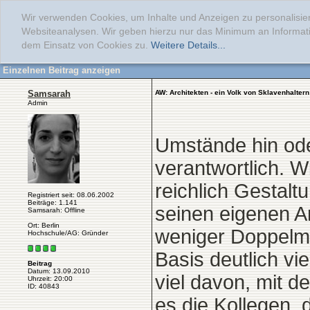
Wir verwenden Cookies, um Inhalte und Anzeigen zu personalisier
Websiteanalysen. Wir geben hierzu nur das Minimum an Informati
dem Einsatz von Cookies zu.
Weitere Details...
Einzelnen Beitrag anzeigen
Samsarah
AW: Architekten - ein Volk von Sklavenhalte
Admin
Umstände hin oder 
verantwortlich. W
reichlich Gestalt
Registriert seit: 08.06.2002
Beiträge: 1.141
seinen eigenen 
Samsarah: Offline
Ort: Berlin
weniger Doppelmo
Hochschule/AG: Gründer
Basis deutlich vi
Beitrag
Datum: 13.09.2010
viel davon, mit d
Uhrzeit: 20:00
ID: 40843
es die Kollegen,