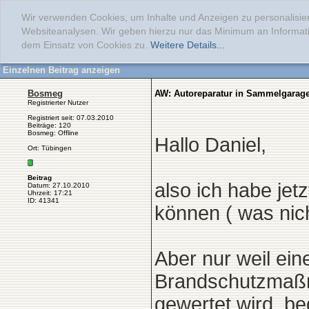
Wir verwenden Cookies, um Inhalte und Anzeigen zu personalisier
Websiteanalysen. Wir geben hierzu nur das Minimum an Informati
dem Einsatz von Cookies zu.
Weitere Details...
Einzelnen Beitrag anzeigen
Bosmeg
AW: Autoreparatur in Sammelgarag
Registrierter Nutzer
Registriert seit: 07.03.2010
Beiträge: 120
Bosmeg: Offline
Hallo Daniel,
Ort: Tübingen
Beitrag
also ich habe jet
Datum: 27.10.2010
Uhrzeit: 17:21
ID: 41341
können ( was nicht
Aber nur weil ein
Brandschutzmaßna
gewertet wird, b