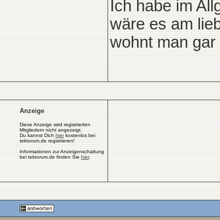
Ich habe im Al
wäre es am lie
wohnt man gar 
Anzeige
Diese Anzeige wird registrierten
Mitgliedern nicht angezeigt.
Du kannst Dich
hier
kostenlos bei
tektorum.de registrieren!
Informationen zur Anzeigenschaltung
bei tektorum.de finden Sie
hier
.