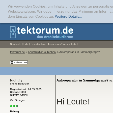
Wir verwenden Cookies, um Inhalte und Anzeigen zu personalisier
Websiteanalysen. Wir geben hierzu nur das Minimum an Informati
dem Einsatz von Cookies zu.
Weitere Details...
Startseite
|
Hilfe
|
Benutzerliste
|
Impressum/Datenschutz
|
tektorum.de
>
Konstruktion & Technik
> Autoreparatur in Sammelgarage?
Nightfly
Autoreparatur in Sammelgarage?
#
1
ehem. Benutzer
Registriert seit: 24.05.2005
Beiträge: 353
Nightfly: Offline
Hi Leute!
Ort: Stuttgart
Beitrag