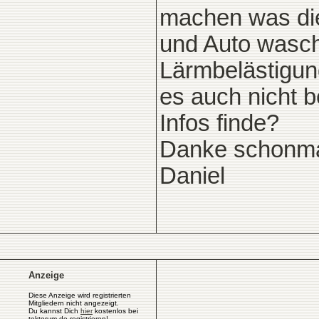
machen was die
und Auto wasch
Lärmbelästigun
es auch nicht 
Infos finde?
Danke schonma
Daniel
Anzeige
Diese Anzeige wird registrierten
Mitgliedern nicht angezeigt.
Du kannst Dich
hier
kostenlos bei
tektorum.de registrieren!