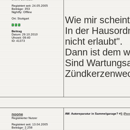
Registriert seit: 24.05.2005
Beiträge: 353
Nightfly: Offline
Wie mir scheint
Ort: Stuttgart
In der Hausord
Beitrag
Datum: 29.10.2010
Uhrzeit: 09:40
nicht erlaubt".
ID: 41373
Dann ist dem 
Sind Wartungsa
Zündkerzenwec
noone
AW: Autoreparatur in Sammelgarage?
#
5
(
Per
Registrierter Nutzer
Registriert seit: 13.04.2005
Beiträge: 2.258