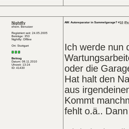
Nightfly
AW: Autoreparatur in Sammelgarage?
#
10
(
Pe
ehem. Benutzer
Registriert seit: 24.05.2005
Beiträge: 353
Nightfly: Offline
Ich werde nun 
Ort: Stuttgart
Wartungsarbeit
Beitrag
Datum: 08.11.2010
Uhrzeit: 13:24
oder die Garag
ID: 41430
Hat halt den N
aus irgendeine
Kommt manchmal
fehlt o.ä.. Dann