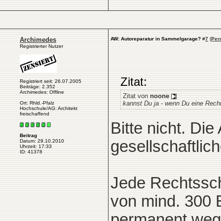
Archimedes
AW: Autoreparatur in Sammelgarage?
#
7
(
Per
Registrierter Nutzer
Zitat:
Registriert seit: 26.07.2005
Beiträge: 2.352
Archimedes: Offline
Zitat von
noone
kannst Du ja - wenn Du eine Rech
Ort: Rhld.-Pfalz
Hochschule/AG: Architekt
freischaffend
Bitte nicht. Die
Beitrag
gesellschaftlic
Datum: 29.10.2010
Uhrzeit: 17:33
ID: 41378
Jede Rechtssch
von mind. 300 
permanent wege