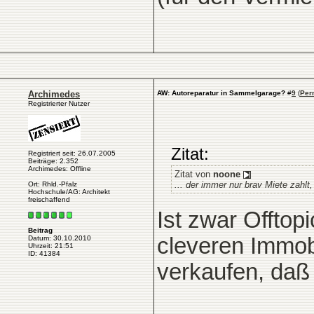
Archimedes
AW: Autoreparatur in Sammelgarage?
#
9
(
Per
Registrierter Nutzer
Zitat:
Registriert seit: 26.07.2005
Beiträge: 2.352
Archimedes: Offline
Zitat von
noone
... der immer nur brav Miete zahlt
Ort: Rhld.-Pfalz
Hochschule/AG: Architekt
freischaffend
Ist zwar Offtop
Beitrag
cleveren Immobi
Datum: 30.10.2010
Uhrzeit: 21:51
ID: 41384
verkaufen, daß