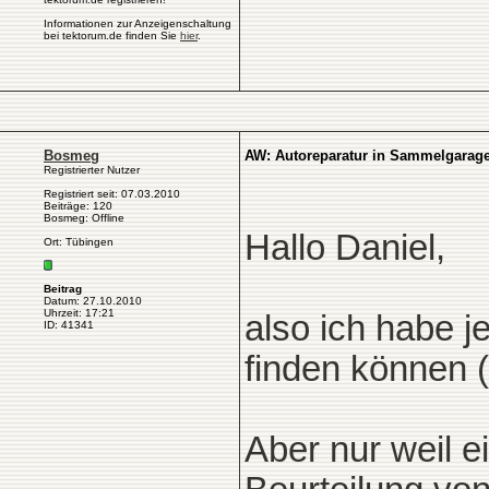
Informationen zur Anzeigenschaltung
bei tektorum.de finden Sie
hier
.
Bosmeg
AW: Autoreparatur in Sammelgarag
Registrierter Nutzer
Registriert seit: 07.03.2010
Beiträge: 120
Bosmeg: Offline
Hallo Daniel,
Ort: Tübingen
Beitrag
Datum: 27.10.2010
Uhrzeit: 17:21
also ich habe j
ID: 41341
finden können ( 
Aber nur weil e