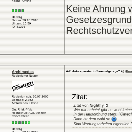
noone: Offline
Keine Ahnung wi
Gesetzesgrundl
Beitrag
Datum: 29.10.2010
Uhrzeit: 16:59
ID: 41376
Rechtschutzver
Archimedes
AW: Autoreparatur in Sammelgarage?
#
6
(
Per
Registrierter Nutzer
Zitat:
Registriert seit: 26.07.2005
Beiträge: 2.352
Archimedes: Offline
Zitat von
Nightfly
Wie mir scheint gibt es wohl kein
Ort: Rhld.-Pfalz
Hochschule/AG: Architekt
In der Hausordnung steht: "Ölwech
freischaffend
Dann ist dem wohl so
Sind Wartungsarbeiten eigentlich
Beitrag