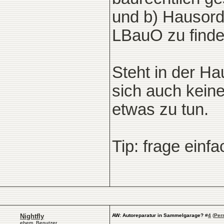
und b) Hausord
LBauO zu finde
Steht in der Ha
sich auch kein
etwas zu tun.
Tip: frage einf
Nightfly
AW: Autoreparatur in Sammelgarage?
#
4
(
Per
ehem. Benutzer