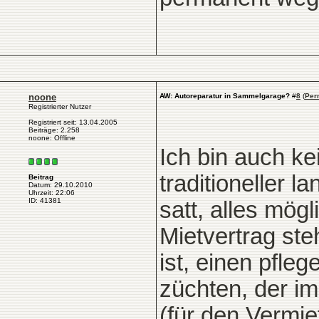
noone
AW: Autoreparatur in Sammelgarage?
#
8
(
Per
Registrierter Nutzer
Registriert seit: 13.04.2005
Beiträge: 2.258
noone: Offline
Ich bin auch ke
traditioneller 
Beitrag
Datum: 29.10.2010
Uhrzeit: 22:06
ID: 41381
satt, alles mögl
Mietvertrag ste
ist, einen pfle
züchten, der im
(für den Vermie