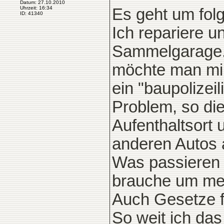
Datum: 27.10.2010
Uhrzeit: 16:34
Es geht um fol
ID: 41340
Ich repariere u
Sammelgarage. I
möchte man mir
ein "baupolizei
Problem, so di
Aufenthaltsort 
anderen Autos 
Was passieren 
brauche um mein
Auch Gesetze fi
So weit ich da