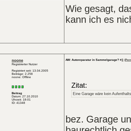
Wie gesagt, da
kann ich es nich
noone
AW: Autoreparatur in Sammelgarage?
#
3
(
Per
Registrierter Nutzer
Registriert seit: 13.04.2005
Beiträge: 2.258
noone: Offline
Zitat:
Eine Garage wäre kein Aufenthalts
Beitrag
Datum: 27.10.2010
Uhrzeit: 18:01
ID: 41348
bez. Garage und
baurechtlich ge