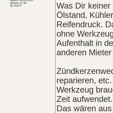
Datum: 29.10.2010
Was Dir keiner 
Uhrzeit: 17:30
ID: 41377
Ölstand, Kühle
Reifendruck. D
ohne Werkzeug 
Aufenthalt in d
anderen Mieter
Zündkerzenwec
reparieren, etc
Werkzeug brauc
Zeit aufwendet.
Das wären aus m