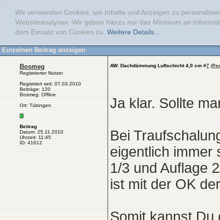
Wir verwenden Cookies, um Inhalte und Anzeigen zu personalisier
Websiteanalysen. Wir geben hierzu nur das Minimum an Informati
dem Einsatz von Cookies zu.
Weitere Details...
Einzelnen Beitrag anzeigen
Bosmeg
AW: Dachdämmung Luftschicht 4,0 cm
#
7
(
Pe
Registrierter Nutzer
Registriert seit: 07.03.2010
Beiträge: 120
Bosmeg: Offline
Ja klar. Sollte m
Ort: Tübingen
Beitrag
Bei Traufschalun
Datum: 25.11.2010
Uhrzeit: 11:45
ID: 41612
eigentlich immer 
1/3 und Auflage 
ist mit der OK de
Somit kannst Du 