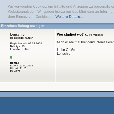
Wir verwenden Cookies, um Inhalte und Anzeigen zu personalisier
Websiteanalysen. Wir geben hierzu nur das Minimum an Informati
dem Einsatz von Cookies zu.
Weitere Details...
Einzelnen Beitrag anzeigen
Lenschie
Wer studiert wo?
#
1
(
Permalink
)
Registrierter Nutzer
Mich würde mal brennend interessieren
Registriert seit: 09.02.2004
Beiträge: 13
Lenschie: Offline
Liebe Grüße
Lenschie
Beitrag
Datum: 26.06.2004
Uhrzeit: 11:25
ID: 4171