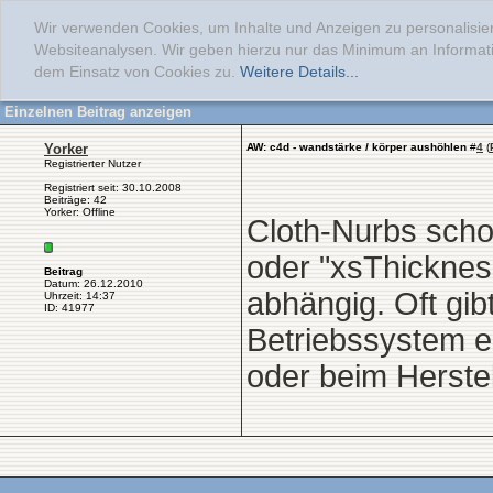
Wir verwenden Cookies, um Inhalte und Anzeigen zu personalisier
Websiteanalysen. Wir geben hierzu nur das Minimum an Informati
dem Einsatz von Cookies zu.
Weitere Details...
Einzelnen Beitrag anzeigen
Yorker
AW: c4d - wandstärke / körper aushöhlen
#
4
(
Registrierter Nutzer
Registriert seit: 30.10.2008
Beiträge: 42
Yorker: Offline
Cloth-Nurbs scho
oder "xsThickness
Beitrag
Datum: 26.12.2010
abhängig. Oft gib
Uhrzeit: 14:37
ID: 41977
Betriebssystem e
oder beim Herstel