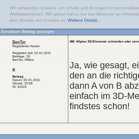
Wir verwenden Cookies, um Inhalte und Anzeigen zu personalisier
Websiteanalysen. Wir geben hierzu nur das Minimum an Informati
dem Einsatz von Cookies zu.
Weitere Details...
Einzelnen Beitrag anzeigen
BenTer
AW: Allplan 3D-Elemente schneiden oder zerr
Registrierter Nutzer
Registriert seit: 01.01.2011
Beiträge: 29
BenTer: Offline
Ja, wie gesagt, e
den an die richti
Beitrag
Datum: 02.01.2011
dann A von B abz
Uhrzeit: 15:08
ID: 42019
einfach im 3D-Me
findstes schon!