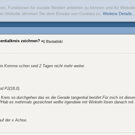
ren, Funktionen für soziale Medien anbieten zu können und für Websi
erer Website stimmen Sie dem Einsatz von Cookies zu.
Weitere Details..
entialkreis zeichnen?
#
2
(
Permalink
)
 sein.Komme schon seid 2 Tagen nicht mehr weiter.
nd P2(18,0).
 Kreis so durchgehen das es die Gerade tangential berührt.Für mich ist dieser
Hab es mehrmals gezeichnet wollte irgendwie mit Winkeln lösen danach mit L
auf der x Achse.