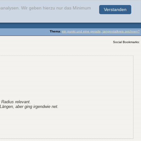
teanalysen. Wir geben hierzu nur das Minimum
Verstanden
.
Thema
:
ein punkt und eine gerade, tangentialkreis zeichnen?
Social Bookmarks:
 Radius relevant.
ängen, aber ging irgendwie net.