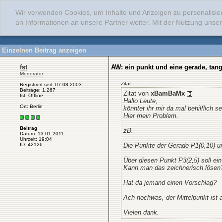
Wir verwenden Cookies, um Inhalte und Anzeigen zu personalisie
an Informationen an unsere Partner weiter. Mit der Nutzung uns
Einzelnen Beitrag anzeigen
fst
AW: ein punkt und eine gerade, tang
Moderator
Zitat:
Registriert seit: 07.08.2003
Beiträge: 1.267
Zitat von
xBamBaMx
fst: Offline
Hallo Leute,
Ort: Berlin
könntet ihr mir da mal behilflich
Hier mein Problem.
Beitrag
zB.
Datum: 13.01.2011
Uhrzeit: 19:04
Die Punkte der Gerade P1(0,10) u
ID: 42126
Über diesen Punkt P3(2,5) soll ein
Kann man das zeichnerisch lösen?
Hat da jemand einen Vorschlag?
Ach nochwas, der Mittelpunkt ist 
Vielen dank.