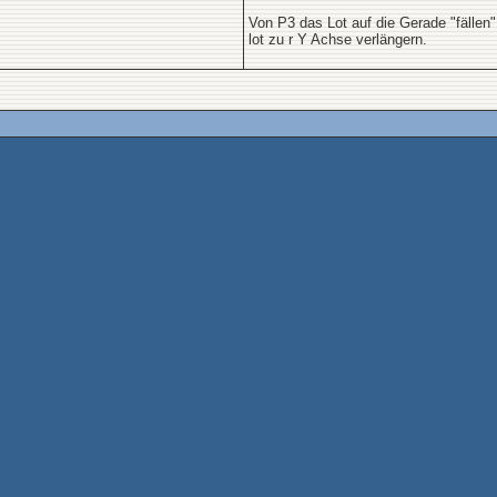
Von P3 das Lot auf die Gerade "fällen
lot zu r Y Achse verlängern.