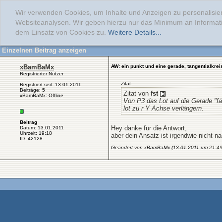
Wir verwenden Cookies, um Inhalte und Anzeigen zu personalisier
Websiteanalysen. Wir geben hierzu nur das Minimum an Informati
dem Einsatz von Cookies zu.
Weitere Details...
Einzelnen Beitrag anzeigen
xBamBaMx
AW: ein punkt und eine gerade, tangentialkre
Registrierter Nutzer
Zitat:
Registriert seit: 13.01.2011
Beiträge: 5
Zitat von
fst
xBamBaMx: Offline
Von P3 das Lot auf die Gerade "fä
lot zu r Y Achse verlängern.
Beitrag
Hey danke für die Antwort,
Datum: 13.01.2011
Uhrzeit: 19:18
aber dein Ansatz ist irgendwie nicht n
ID: 42128
Geändert von xBamBaMx (13.01.2011 um
21:4