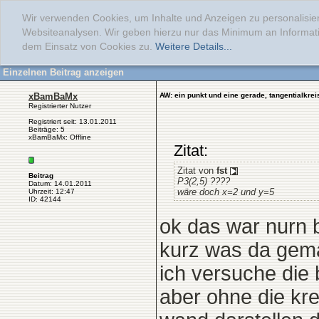
Wir verwenden Cookies, um Inhalte und Anzeigen zu personalisier
Websiteanalysen. Wir geben hierzu nur das Minimum an Informati
dem Einsatz von Cookies zu.
Weitere Details...
Einzelnen Beitrag anzeigen
xBamBaMx
AW: ein punkt und eine gerade, tangentialkre
Registrierter Nutzer
Registriert seit: 13.01.2011
Beiträge: 5
xBamBaMx: Offline
Zitat:
Zitat von
fst
Beitrag
P3(2,5) ????
Datum: 14.01.2011
wäre doch x=2 und y=5
Uhrzeit: 12:47
ID: 42144
ok das war nurn be
kurz was da gema
ich versuche die
aber ohne die kre