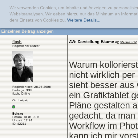
Wir verwenden Cookies, um Inhalte und Anzeigen zu personalisier
Websiteanalysen. Wir geben hierzu nur das Minimum an Informati
dem Einsatz von Cookies zu.
Weitere Details...
Einzelnen Beitrag anzeigen
flash
AW: Darstellung Bäume
#
2
(
Permalink
)
Registrierter Nutzer
Warum kollorierst
nicht wirklich pe
sieht besser aus
Registriert seit: 26.06.2006
Beiträge: 338
ein Grafiktablet 
flash: Offline
Ort: Leipzig
Pläne gestalten a
gedacht, da man 
Beitrag
Datum: 18.01.2011
Uhrzeit: 12:24
Workflow im Phot
ID: 42211
kann ich mir vors